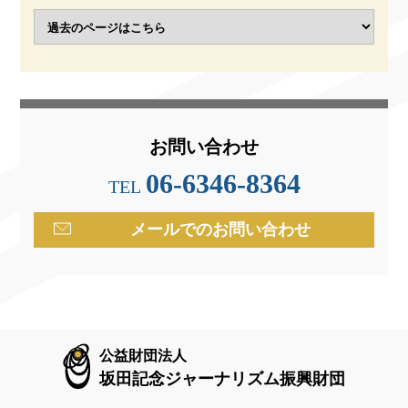
山口記者と女性職員2人は被爆死
翌9日、坂田が広島市の東警察署に置かれた臨時
お問い合わせ
県庁へ向かっていると、「坂田さん、生きていまし
06-6346-8364
たか」と呼び止められた。毎日新聞大阪本社から広
TEL
島の状況を確かめにきた社会部記者の西尾彪夫（同
31歳）と大阪写真部の国平幸男（同28歳）だった。
メールでのお問い合わせ
2人は急いで大阪へ戻って新型爆弾による惨状を報
告しなくてはならず、坂田とは数言をかわしただけ
で別れた。国平はその背中を終生、胸にとどめた。
「坂田支局長の肩を落としたさびしげな姿が忘れら
れない」と50年後に書いた。
公益財団法人
臨時県庁には、負傷して痛々しい姿の重富がい
坂田記念ジャーナリズム振興財団
た。再会を喜ぶ間もなく、重富が「山口君は見つか