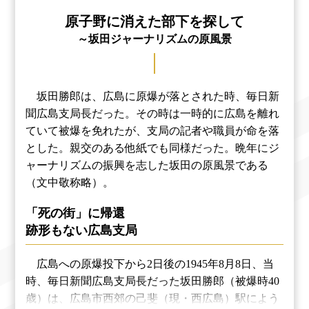
原子野に消えた部下を探して
～坂田ジャーナリズムの原風景
坂田勝郎は、広島に原爆が落とされた時、毎日新
聞広島支局長だった。その時は一時的に広島を離れ
ていて被爆を免れたが、支局の記者や職員が命を落
とした。親交のある他紙でも同様だった。晩年にジ
ャーナリズムの振興を志した坂田の原風景である
（文中敬称略）。
「死の街」に帰還
跡形もない広島支局
広島への原爆投下から2日後の1945年8月8日、当
時、毎日新聞広島支局長だった坂田勝郎（被爆時40
歳）は、広島市西郊の己斐（現・西広島）駅によう