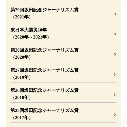
の2人になっていた。このため、坂田は広島県三原
第29回坂田記念ジャーナリズム賞
市の三原通信部にいた山口勝清（同40歳）を広島支
（2021年）
局に呼び寄せていた。
原爆ドームに近い広島支局があった一帯は、爆風
東日本大震災10年
と衝撃波によりほとんどの建物が倒壊し、そこへ猛
（2020年～2021年）
火が襲って焼け焦げ、さながら廃墟と化していた。
支局跡には燃え残りの柱一本もなかった。転がって
第28回坂田記念ジャーナリズム賞
いた支局の庭石に消し炭で「支局に御用の方は、臨
（2020年）
時県庁へ」と書いてあるのを見つけた。重富の字だ
った。生き延びたようだった。
第27回坂田記念ジャーナリズム賞
（2019年）
第26回坂田記念ジャーナリズム賞
（2018年）
第25回坂田記念ジャーナリズム賞
（2017年）