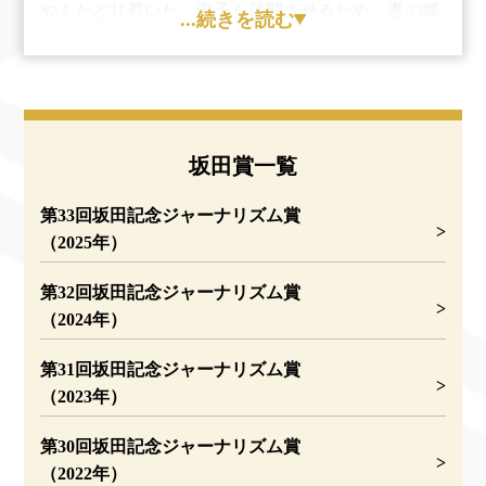
やくたどり着いた。妻子を疎開させるため、妻の郷
...続きを読む
里である熊本県へ連れて行き、6日早朝に帰途につ
いたが、西日本の交通は寸断され、到着に2日を要
した。プラットホームに降り立った瞬間、坂田は地
獄の恐怖を感じた。ずらりと皮のはげた裸の遺体が
並べてある。駅の屋根は飛び散って崩れ、近くの山
坂田賞一覧
のいたるところから煙が立ち上っていた。聞くと、
死骸を焼いている煙だった。
第33回坂田記念ジャーナリズム賞
駅周辺には点々と死体が転がっていた。毎日新聞
（2025年）
広島支局のある市中心部の大手町3（現中区大手町
2）まで、2㌔余の道のりだ。太田川を渡っていく
第32回坂田記念ジャーナリズム賞
が、川面には死体が浮かびながら流れていた。「私
（2024年）
は膝ががくがくふるえていた。かつての繁華街も全
く死の街となっていた」と、坂田は述懐している。
第31回坂田記念ジャーナリズム賞
広島に残っている支局員2人と事務員の安否を確
（2023年）
認しなくてはならない。坂田が着任した1944年3月
には約10人の支局員がいたが、次々と応召され、
第30回坂田記念ジャーナリズム賞
1945年6月ごろには重富芳衛記者（同37歳）と坂田
（2022年）